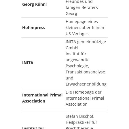
Freundes und
Georg Kühnl
fähigen Beraters
Georg
Homepage eines
Hohmpress
kleinen, aber feinen
US-Verlages
INITA gemeinnützige
GmbH
Institut für
angewandte
INITA
Psychologie,
Transaktionsanalyse
und
Erwachsenenbildung
Die Homepage der
International Primal
International Primal
Association
Association
Stefan Bischof,
Heilpraktiker für
Institut für
Psychtherapie,